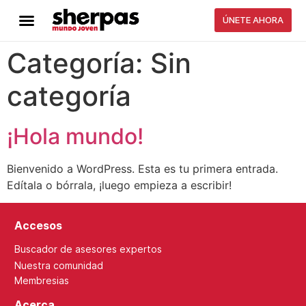
ÚNETE AHORA
Categoría:
Sin
categoría
¡Hola mundo!
Bienvenido a WordPress. Esta es tu primera entrada.
Edítala o bórrala, ¡luego empieza a escribir!
Accesos
Buscador de asesores expertos
Nuestra comunidad
Membresias
Acerca